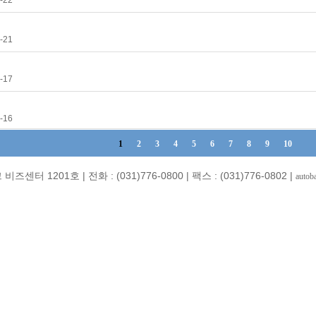
-22
-21
-17
-16
1
2
3
4
5
6
7
8
9
10
-17
01호 | 전화 : (031)776-0800 | 팩스 : (031)776-0802 |
autob
법
-17
-02
-14