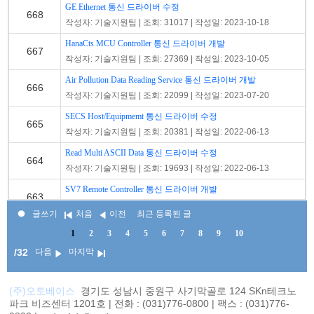
GE Ethernet 통신 드라이버 수정
668
작성자: 기술지원팀 | 조회: 31017 | 작성일: 2023-10-18
HanaCts MCU Controller 통신 드라이버 개발
667
작성자: 기술지원팀 | 조회: 27369 | 작성일: 2023-10-05
Air Pollution Data Reading Service 통신 드라이버 개발
666
작성자: 기술지원팀 | 조회: 22099 | 작성일: 2023-07-20
SECS Host/Equipmemt 통신 드라이버 수정
665
작성자: 기술지원팀 | 조회: 20381 | 작성일: 2022-06-13
Read Multi ASCII Data 통신 드라이버 수정
664
작성자: 기술지원팀 | 조회: 19693 | 작성일: 2022-06-13
SV7 Remote Controller 통신 드라이버 개발
663
작성자: 기술지원팀 | 조회: 16891 | 작성일: 2022-05-09
글쓰기
처음
이전
최근 등록된 글
DCD-810 통신 드라이버를 개발
661
1
2
3
4
5
6
7
8
9
10
작성자: 기술지원팀 | 조회: 23452 | 작성일: 2020-05-28
/32
다음
마지막
MD2100_RTU 통신 드라이버 수정
660
작성자: 기술지원팀 | 조회: 24490 | 작성일: 2020-04-23
(주)오토베이스
경기도 성남시 중원구 사기막골로 124 SKn테크노
NJTP, NJTP_SERVER 통신 드라이버 수정
파크 비즈센터 1201호 | 전화 : (031)776-0800 | 팩스 : (031)776-
659